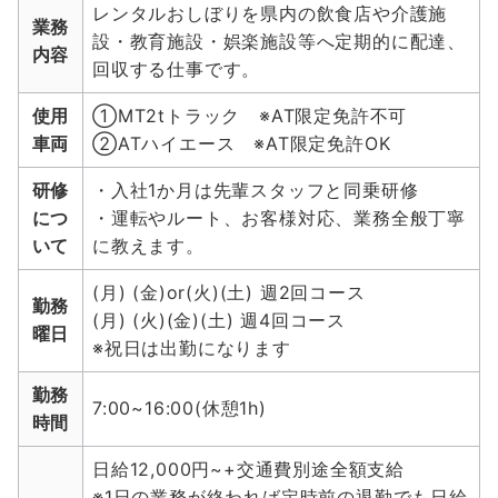
レンタルおしぼりを県内の飲食店や介護施
業務
設・教育施設・娯楽施設等へ定期的に配達、
内容
回収する仕事です。
使用
①MT2tトラック ※AT限定免許不可
車両
②ATハイエース ※AT限定免許OK
研修
・入社1か月は先輩スタッフと同乗研修
につ
・運転やルート、お客様対応、業務全般丁寧
いて
に教えます。
(月) (金)or(火)(土) 週2回コース
勤務
(月) (火)(金)(土) 週4回コース
曜日
※祝日は出勤になります
勤務
7:00~16:00(休憩1h)
時間
日給12,000円~+交通費別途全額支給
※1日の業務が終われば定時前の退勤でも日給