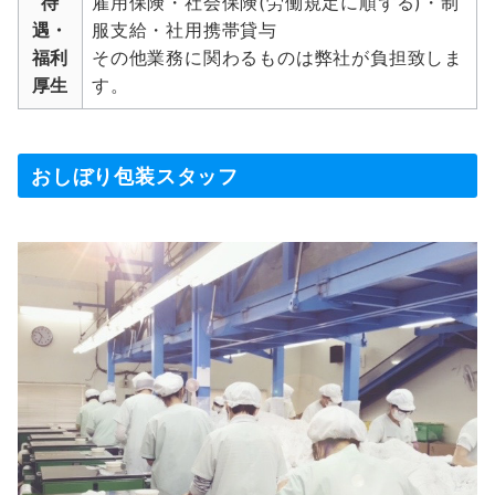
待
雇用保険・社会保険(労働規定に順ずる)・制
遇・
服支給・社用携帯貸与
福利
その他業務に関わるものは弊社が負担致しま
厚生
す。
おしぼり包装スタッフ