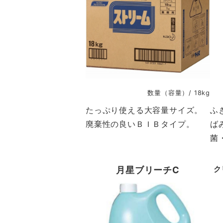
数量（容量）/ 18kg
たっぷり使える大容量サイズ。
ふ
廃棄性の良いＢＩＢタイプ。
ば
菌
月星ブリーチC
ク