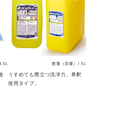
.5L
数量（容量）/ 5L
激
うすめても際立つ洗浄力。希釈
使用タイプ。