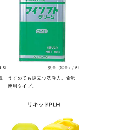
.5L
数量（容量）/ 5L
激
うすめても際立つ洗浄力。希釈
使用タイプ。
リキッドPLH